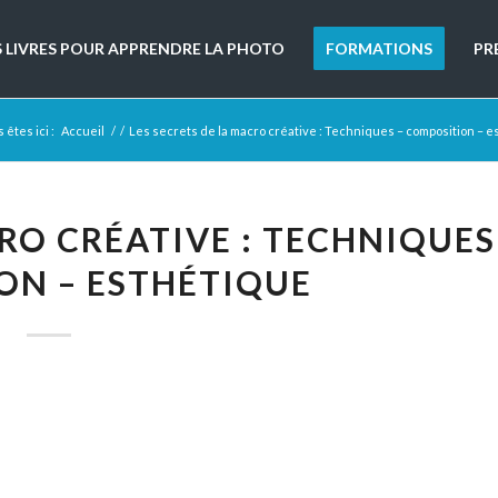
S LIVRES POUR APPRENDRE LA PHOTO
FORMATIONS
PR
 êtes ici :
Accueil
/
/
Les secrets de la macro créative : Techniques – composition – 
RO CRÉATIVE : TECHNIQUES
ON – ESTHÉTIQUE