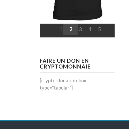
1
2
3
4
5
FAIRE UN DON EN
CRYPTOMONNAIE
[crypto-donation-box
type="tabular"]