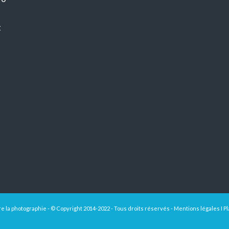
t
 la photographie - © Copyright 2014-2022 - Tous droits réservés -
Mentions légales
I
Pl