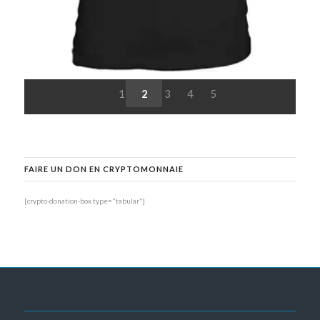
1
2
3
4
5
FAIRE UN DON EN CRYPTOMONNAIE
[crypto-donation-box type="tabular"]