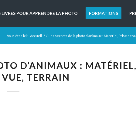
S LIVRES POUR APPRENDRE LA PHOTO
FORMATIONS
PR
Vous êtes ici :
Accueil
/
/
Les secrets de la photo d’animaux : Matériel, Prise de vu
OTO D’ANIMAUX : MATÉRIEL
 VUE, TERRAIN