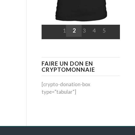
1
2
3
4
5
FAIRE UN DON EN
CRYPTOMONNAIE
[crypto-donation-box
type="tabular"]