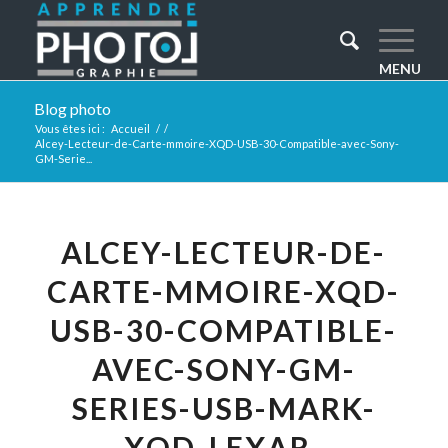
Blog photo
Vous êtes ici :
Accueil
/
/
Alcey-Lecteur-de-Carte-mmoire-XQD-USB-30-Compatible-avec-Sony-
GM-Serie...
ALCEY-LECTEUR-DE-
CARTE-MMOIRE-XQD-
USB-30-COMPATIBLE-
AVEC-SONY-GM-
SERIES-USB-MARK-
XQD-LEXAR-