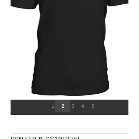
1
2
3
4
5
FAIRE UN DON EN CRYPTOMONNAIE