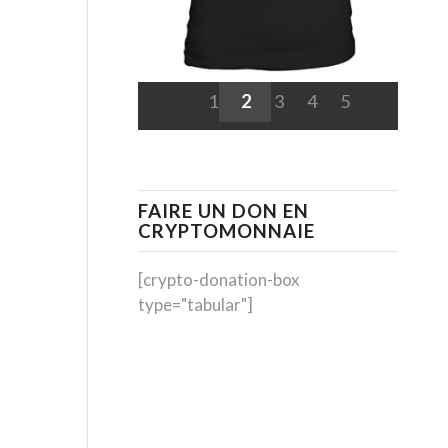
1
2
3
4
5
FAIRE UN DON EN
CRYPTOMONNAIE
[crypto-donation-box
type="tabular"]