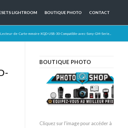
ESETS LIGHTROOM
BOUTIQUE PHOTO
CONTACT
-Lecteur-de-Carte-mmoire-XQD-USB-30-Compatible-avec-Sony-GM-Serie...
BOUTIQUE PHOTO
D-
Cliquez sur l'image pour accéder à