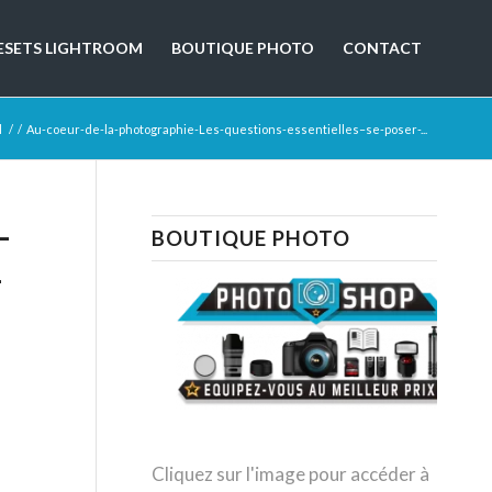
ESETS LIGHTROOM
BOUTIQUE PHOTO
CONTACT
l
/
/
Au-coeur-de-la-photographie-Les-questions-essentielles–se-poser-...
-
BOUTIQUE PHOTO
-
Cliquez sur l'image pour accéder à