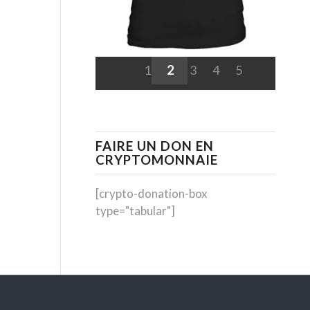
1
2
3
4
5
FAIRE UN DON EN
CRYPTOMONNAIE
[crypto-donation-box
type="tabular"]