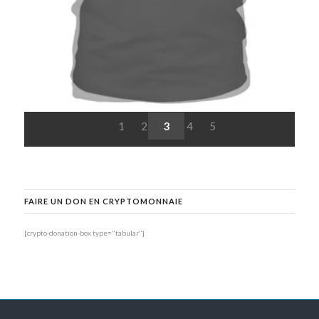
1
2
3
4
5
FAIRE UN DON EN CRYPTOMONNAIE
[crypto-donation-box type="tabular"]