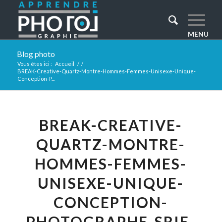
Blog photo
Vous êtes ici :
Accueil
/
/
BREAK-Creative-Quartz-Montre-Hommes-Femmes-Unisexe-Unique-
Conception-P...
BREAK-CREATIVE-
QUARTZ-MONTRE-
HOMMES-FEMMES-
UNISEXE-UNIQUE-
CONCEPTION-
PHOTOGRAPHE-SRIE-