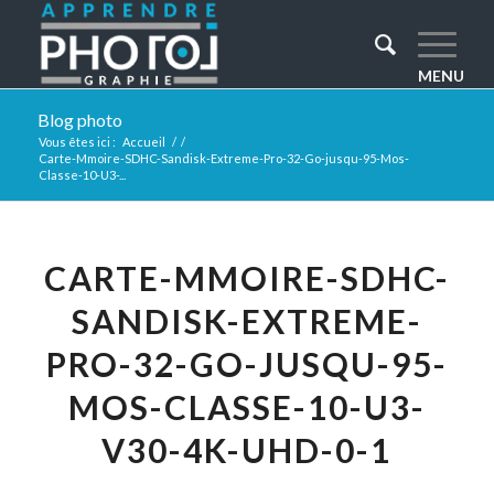
Blog photo
Vous êtes ici :
Accueil
/
/
Carte-Mmoire-SDHC-Sandisk-Extreme-Pro-32-Go-jusqu-95-Mos-
Classe-10-U3-...
CARTE-MMOIRE-SDHC-
SANDISK-EXTREME-
PRO-32-GO-JUSQU-95-
MOS-CLASSE-10-U3-
V30-4K-UHD-0-1