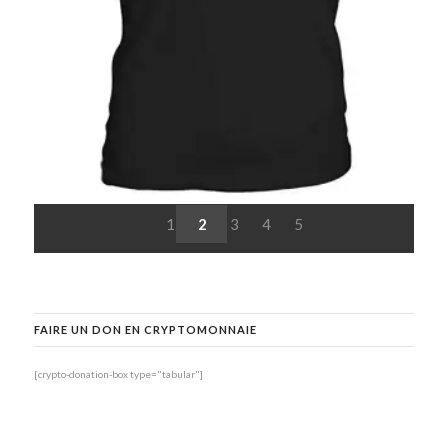
1
2
3
4
5
FAIRE UN DON EN CRYPTOMONNAIE
[crypto-donation-box type="tabular"]