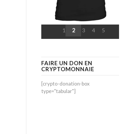
1
2
3
4
5
FAIRE UN DON EN
CRYPTOMONNAIE
[crypto-donation-box
type="tabular"]