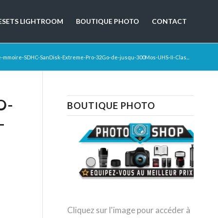
ESETS LIGHTROOM
BOUTIQUE PHOTO
CONTACT
e-mmoire-SDHC-SanDisk-Extreme-Pro-32Go-de-jusqu-300Mos-UHS-II-Clas...
O-
BOUTIQUE PHOTO
-
Cliquez sur l'image pour accéder à