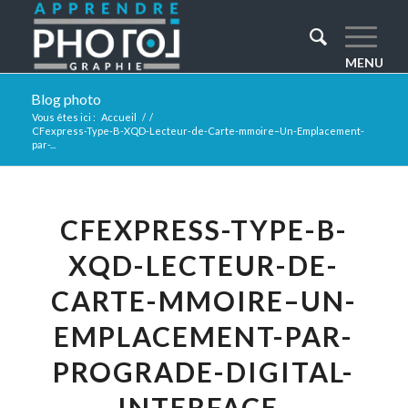
Blog photo
Vous êtes ici :
Accueil
/
/
CFexpress-Type-B-XQD-Lecteur-de-Carte-mmoire–Un-Emplacement-
par-...
CFEXPRESS-TYPE-B-
XQD-LECTEUR-DE-
CARTE-MMOIRE–UN-
EMPLACEMENT-PAR-
PROGRADE-DIGITAL-
INTERFACE-