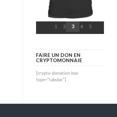
1
2
3
4
5
FAIRE UN DON EN
CRYPTOMONNAIE
[crypto-donation-box
type="tabular"]