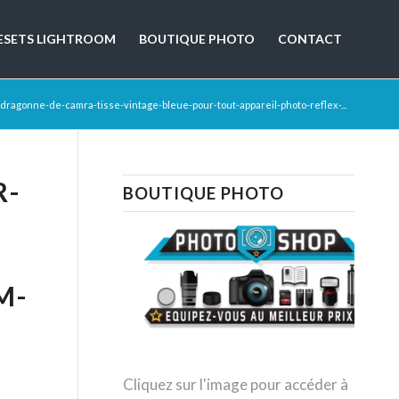
ESETS LIGHTROOM
BOUTIQUE PHOTO
CONTACT
dragonne-de-camra-tisse-vintage-bleue-pour-tout-appareil-photo-reflex-...
R-
BOUTIQUE PHOTO
M-
Cliquez sur l'image pour accéder à