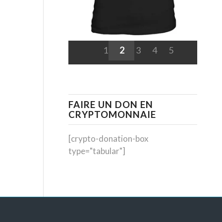
1
2
3
4
5
FAIRE UN DON EN
CRYPTOMONNAIE
[crypto-donation-box
type="tabular"]