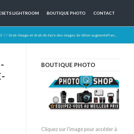
ESETS LIGHTROOM
BOUTIQUE PHOTO
CONTACT
il
/
/
Droit–limage-et-droit-de-faire-des-images-2e-dition-augmenteFran...
-
BOUTIQUE PHOTO
-
Cliquez sur l'image pour accéder à