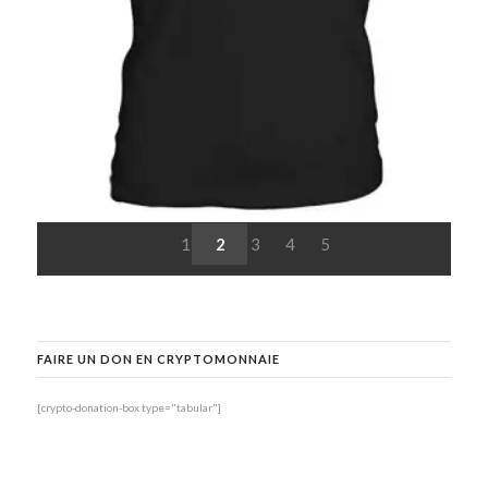
1
2
3
4
5
FAIRE UN DON EN CRYPTOMONNAIE
[crypto-donation-box type="tabular"]