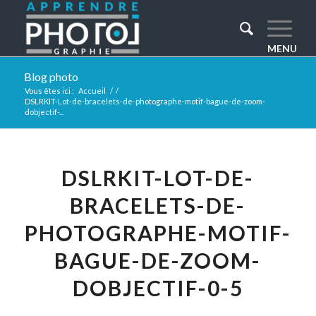
Blog photo
Vous êtes ici :
Accueil
/
/
DSLRKIT-Lot-de-bracelets-de-photographe-motif-bague-de-zoom-
dobjectif-...
DSLRKIT-LOT-DE-
BRACELETS-DE-
PHOTOGRAPHE-MOTIF-
BAGUE-DE-ZOOM-
DOBJECTIF-0-5