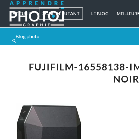
ACCUEIL
ZONE DÉBUTANT
LE BLOG
MEILLEUR
Blog photo
FUJIFILM-16558138-
NOIR