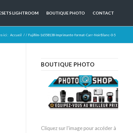
ESETS LIGHTROOM
BOUTIQUE PHOTO
CONTACT
 ici :
Accueil
/
/
Fujifilm-16558138-Imprimante-format-Carr-NoirBlanc-0-5
BOUTIQUE PHOTO
Cliquez sur l'image pour accéder à