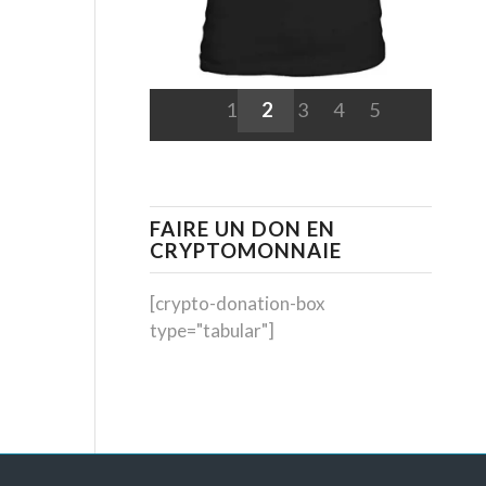
1
2
3
4
5
FAIRE UN DON EN
CRYPTOMONNAIE
[crypto-donation-box
type="tabular"]