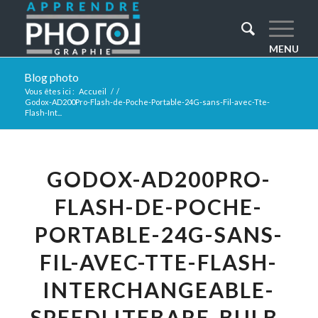
Blog photo
Vous êtes ici :
Accueil
/
/
Godox-AD200Pro-Flash-de-Poche-Portable-24G-sans-Fil-avec-Tte-
Flash-Int...
GODOX-AD200PRO-
FLASH-DE-POCHE-
PORTABLE-24G-SANS-
FIL-AVEC-TTE-FLASH-
INTERCHANGEABLE-
SPEEDLITEBARE-BULB-