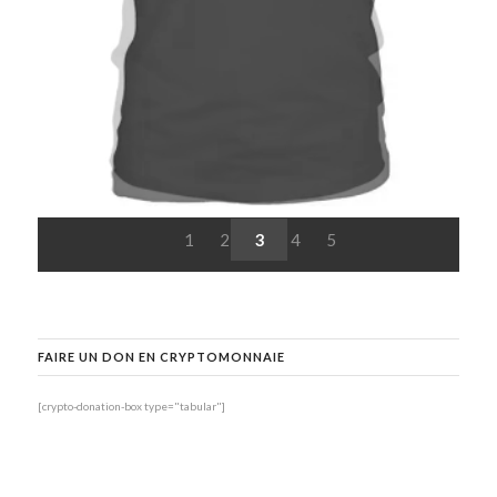
1
2
3
4
5
FAIRE UN DON EN CRYPTOMONNAIE
[crypto-donation-box type="tabular"]