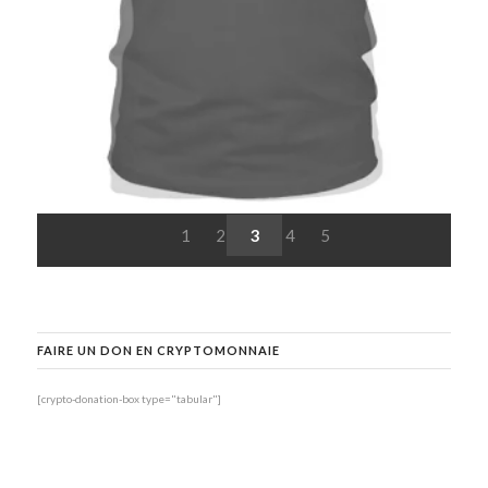
1
2
3
4
5
FAIRE UN DON EN CRYPTOMONNAIE
[crypto-donation-box type="tabular"]