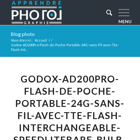
Blog photo
Vous êtes ici :
Accueil
/
/
Godox-AD200Pro-Flash-de-Poche-Portable-24G-sans-Fil-avec-Tte-
Flash-Int...
GODOX-AD200PRO-
FLASH-DE-POCHE-
PORTABLE-24G-SANS-
FIL-AVEC-TTE-FLASH-
INTERCHANGEABLE-
SPEEDLITEBARE-BULB-