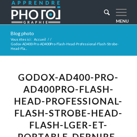
Blog photo
Vous êtes ici :
Accueil
/
/
Godox-AD400-Pro-AD400Pro-Flash-Head-Professional-Flash-Strobe-
Head-Fla...
GODOX-AD400-PRO-
AD400PRO-FLASH-
HEAD-PROFESSIONAL-
FLASH-STROBE-HEAD-
FLASH-LGER-ET-
PORTABLE-DERNIRE-