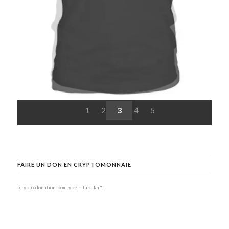
1
2
3
4
5
FAIRE UN DON EN CRYPTOMONNAIE
[crypto-donation-box type="tabular"]