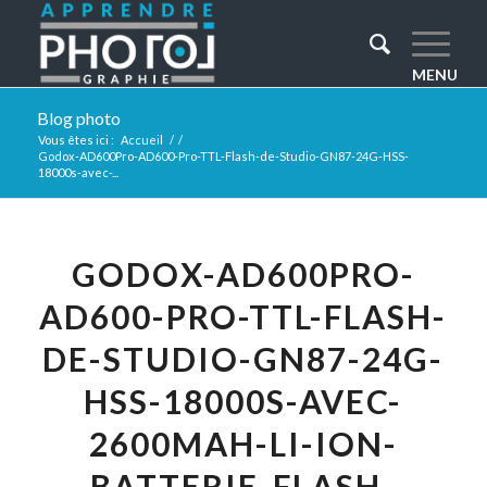
Blog photo
Vous êtes ici :
Accueil
/
/
Godox-AD600Pro-AD600-Pro-TTL-Flash-de-Studio-GN87-24G-HSS-
18000s-avec-...
GODOX-AD600PRO-
AD600-PRO-TTL-FLASH-
DE-STUDIO-GN87-24G-
HSS-18000S-AVEC-
2600MAH-LI-ION-
BATTERIE-FLASH-