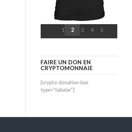
1
2
3
4
5
FAIRE UN DON EN
CRYPTOMONNAIE
[crypto-donation-box
type="tabular"]