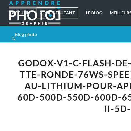
ACCUEIL
ZONE DÉBUTANT
LE BLOG
MEILLEUR
Blog photo
GODOX-V1-C-FLASH-DE-
TTE-RONDE-76WS-SPEED
AU-LITHIUM-POUR-AP
60D-500D-550D-600D-6
II-5D