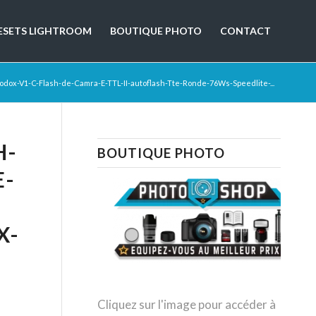
ESETS LIGHTROOM
BOUTIQUE PHOTO
CONTACT
odox-V1-C-Flash-de-Camra-E-TTL-II-autoflash-Tte-Ronde-76Ws-Speedlite-...
H-
BOUTIQUE PHOTO
E-
-
X-
Cliquez sur l'image pour accéder à