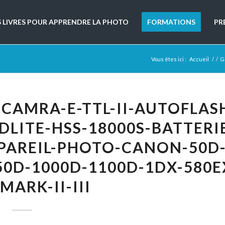
S LIVRES POUR APPRENDRE LA PHOTO
FORMATIONS
PR
Vous êtes ici :
Accueil
/
/
G
CAMRA-E-TTL-II-AUTOFLAS
LITE-HSS-18000S-BATTERI
PAREIL-PHOTO-CANON-50D
50D-1000D-1100D-1DX-580E
-MARK-II-III