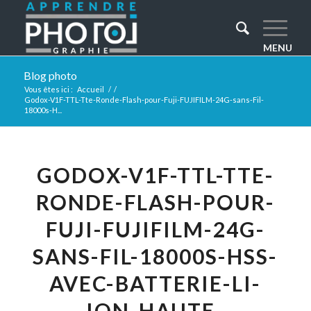
Blog photo
Vous êtes ici :
Accueil
/
/
Godox-V1F-TTL-Tte-Ronde-Flash-pour-Fuji-FUJIFILM-24G-sans-Fil-
18000s-H...
GODOX-V1F-TTL-TTE-
RONDE-FLASH-POUR-
FUJI-FUJIFILM-24G-
SANS-FIL-18000S-HSS-
AVEC-BATTERIE-LI-
ION-HAUTE-