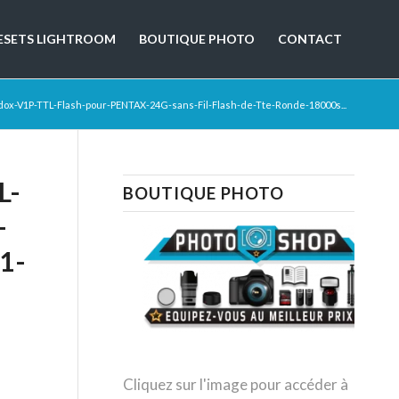
ESETS LIGHTROOM
BOUTIQUE PHOTO
CONTACT
ox-V1P-TTL-Flash-pour-PENTAX-24G-sans-Fil-Flash-de-Tte-Ronde-18000s...
L-
BOUTIQUE PHOTO
-
1-
Cliquez sur l'image pour accéder à