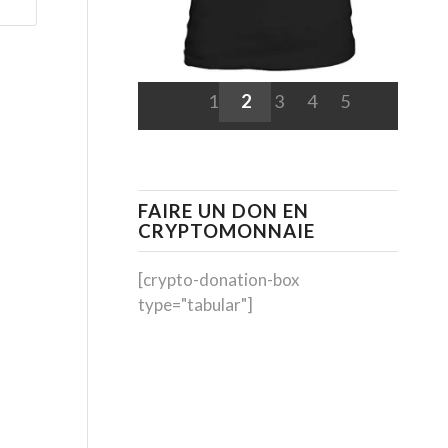
1
2
3
4
5
FAIRE UN DON EN
CRYPTOMONNAIE
[crypto-donation-box
type="tabular"]