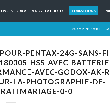
S LIVRES POUR APPRENDRE LA PHOTO
FORMATIONS
PR
Vous êtes ici :
Accueil
/
/
God
POUR-PENTAX-24G-SANS-FI
18000S-HSS-AVEC-BATTERIE
RMANCE-AVEC-GODOX-AK-R
OUR-LA-PHOTOGRAPHIE-DE-
RAITMARIAGE-0-0