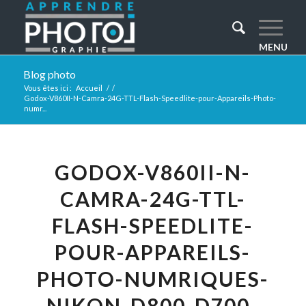
Blog photo
Vous êtes ici :
Accueil
/
/
Godox-V860II-N-Camra-24G-TTL-Flash-Speedlite-pour-Appareils-Photo-
numr...
GODOX-V860II-N-
CAMRA-24G-TTL-
FLASH-SPEEDLITE-
POUR-APPAREILS-
PHOTO-NUMRIQUES-
NIKON-D800-D700-