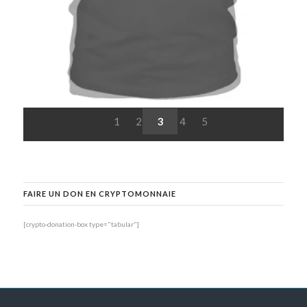
1
2
3
4
5
FAIRE UN DON EN CRYPTOMONNAIE
[crypto-donation-box type="tabular"]