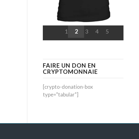
1
2
3
4
5
FAIRE UN DON EN
CRYPTOMONNAIE
[crypto-donation-box
type="tabular"]