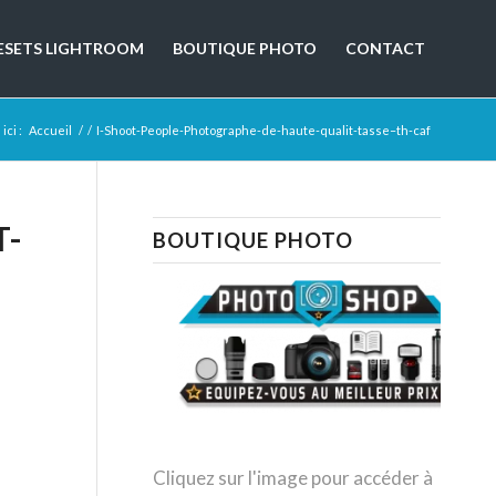
ESETS LIGHTROOM
BOUTIQUE PHOTO
CONTACT
ici :
Accueil
/
/
I-Shoot-People-Photographe-de-haute-qualit-tasse–th-caf
T-
BOUTIQUE PHOTO
Cliquez sur l'image pour accéder à