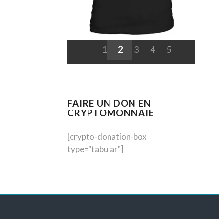
1
2
3
4
5
FAIRE UN DON EN
CRYPTOMONNAIE
[crypto-donation-box
type="tabular"]