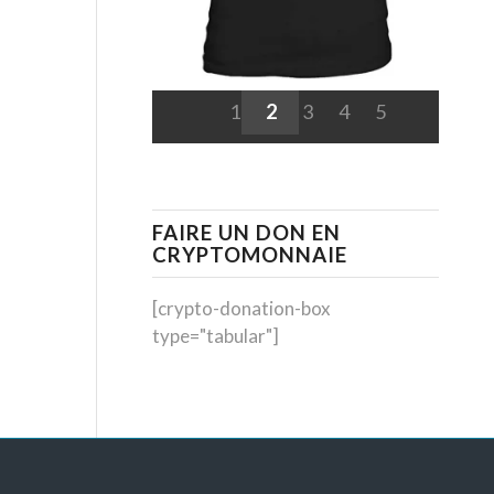
1
2
3
4
5
FAIRE UN DON EN
CRYPTOMONNAIE
[crypto-donation-box
type="tabular"]