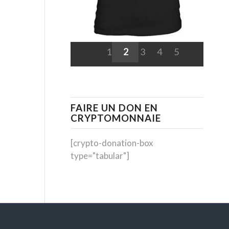
1
2
3
4
5
FAIRE UN DON EN
CRYPTOMONNAIE
[crypto-donation-box
type="tabular"]