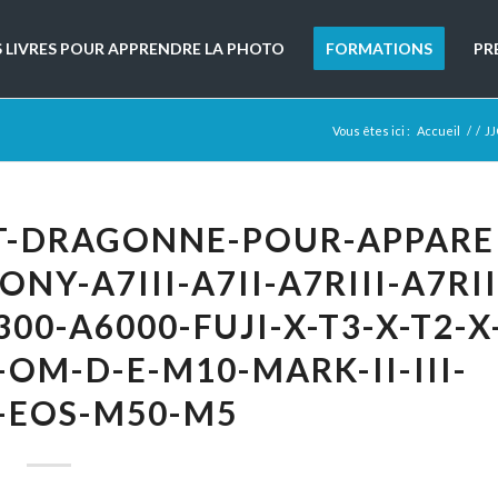
S LIVRES POUR APPRENDRE LA PHOTO
FORMATIONS
PR
Vous êtes ici :
Accueil
/
/
JJ
T-DRAGONNE-POUR-APPAREI
Y-A7III-A7II-A7RIII-A7RII
00-A6000-FUJI-X-T3-X-T2-X
OM-D-E-M10-MARK-II-III-
-EOS-M50-M5