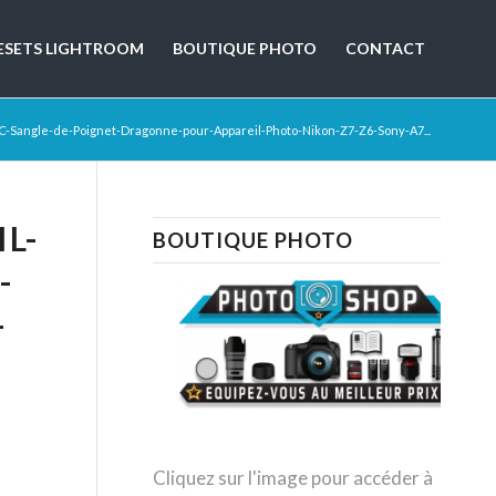
ESETS LIGHTROOM
BOUTIQUE PHOTO
CONTACT
C-Sangle-de-Poignet-Dragonne-pour-Appareil-Photo-Nikon-Z7-Z6-Sony-A7...
L-
BOUTIQUE PHOTO
-
-
Cliquez sur l'image pour accéder à