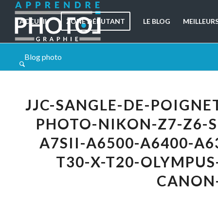
ACCUEIL
ZONE DÉBUTANT
LE BLOG
MEILLEUR
Blog photo
JJC-SANGLE-DE-POIGNE
PHOTO-NIKON-Z7-Z6-SON
A7SII-A6500-A6400-A63
T30-X-T20-OLYMPUS-
CANON