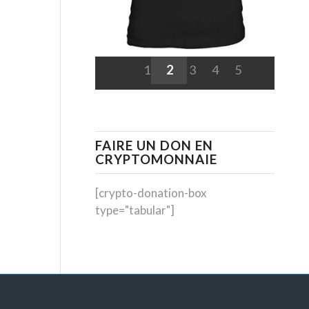
1
2
3
4
5
FAIRE UN DON EN
CRYPTOMONNAIE
[crypto-donation-box
type="tabular"]