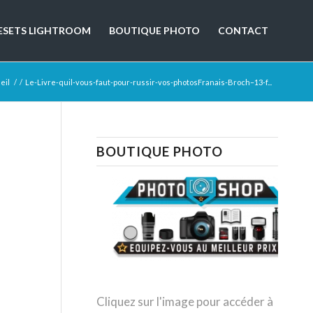
ESETS LIGHTROOM
BOUTIQUE PHOTO
CONTACT
eil
/
/
Le-Livre-quil-vous-faut-pour-russir-vos-photosFranais-Broch–13-f...
BOUTIQUE PHOTO
Cliquez sur l'image pour accéder à