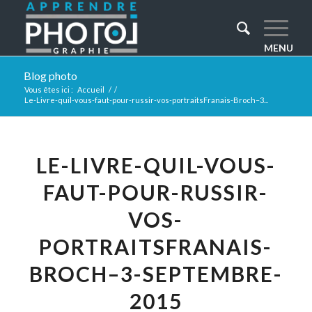
Blog photo
Vous êtes ici :
Accueil
/
/
Le-Livre-quil-vous-faut-pour-russir-vos-portraitsFranais-Broch–3...
LE-LIVRE-QUIL-VOUS-
FAUT-POUR-RUSSIR-
VOS-
PORTRAITSFRANAIS-
BROCH–3-SEPTEMBRE-
2015