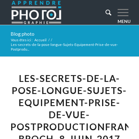
Blog photo
Vous êtes ici :
Accueil
/
/
Les-secrets-de-la-pose-longue-Sujets-Equipement-Prise-de-vue-
Postprodu...
LES-SECRETS-DE-LA-
POSE-LONGUE-SUJETS-
EQUIPEMENT-PRISE-
DE-VUE-
POSTPRODUCTIONFRANA
BROCH–8-JUIN-2017