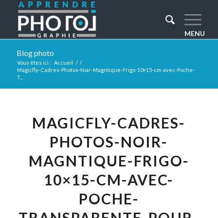
Blog photo
Vous êtes ici :
Accueil
/
/
Magicfly-Cadres-Photos-Noir-Magntique-Frigo-10×15-cm-avec-Poche-
T...
MAGICFLY-CADRES-
PHOTOS-NOIR-
MAGNTIQUE-FRIGO-
10×15-CM-AVEC-
POCHE-
TRANSPARENTE-POUR-