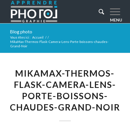
Blog photo
Vous êtes ici :
Accueil
/
/
MikaMax-Thermos-Flask-Camera-Lens-Porte-boissons-chaudes-
Grand-Noir
MIKAMAX-THERMOS-
FLASK-CAMERA-LENS-
PORTE-BOISSONS-
CHAUDES-GRAND-NOIR