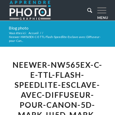
Blog photo
Vous êtes ici :
Accueil
/
/
Neewer-NW565EX-C-E-TTL-Flash-Speedlite-Esclave-avec-Diffuseur-
pour-Can...
NEEWER-NW565EX-C-
E-TTL-FLASH-
SPEEDLITE-ESCLAVE-
AVEC-DIFFUSEUR-
POUR-CANON-5D-
MARK-III5D-MARK-