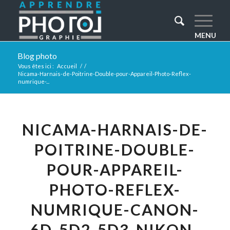
Blog photo
Vous êtes ici :
Accueil
/
/
Nicama-Harnais-de-Poitrine-Double-pour-Appareil-Photo-Reflex-
numrique-...
NICAMA-HARNAIS-DE-
POITRINE-DOUBLE-
POUR-APPAREIL-
PHOTO-REFLEX-
NUMRIQUE-CANON-
6D-5D2-5D3-NIKON-