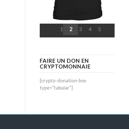
1
2
3
4
5
FAIRE UN DON EN
CRYPTOMONNAIE
[crypto-donation-box
type="tabular"]