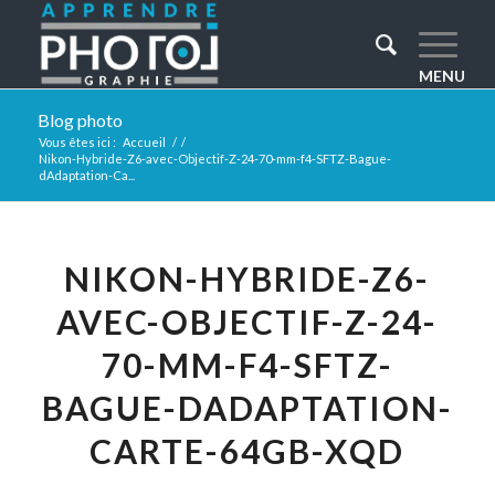
Blog photo
Vous êtes ici :
Accueil
/
/
Nikon-Hybride-Z6-avec-Objectif-Z-24-70-mm-f4-SFTZ-Bague-
dAdaptation-Ca...
NIKON-HYBRIDE-Z6-
AVEC-OBJECTIF-Z-24-
70-MM-F4-SFTZ-
BAGUE-DADAPTATION-
CARTE-64GB-XQD