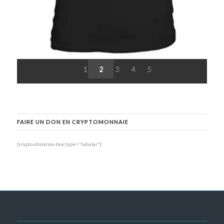
1
2
3
4
5
FAIRE UN DON EN CRYPTOMONNAIE
[crypto-donation-box type="tabular"]