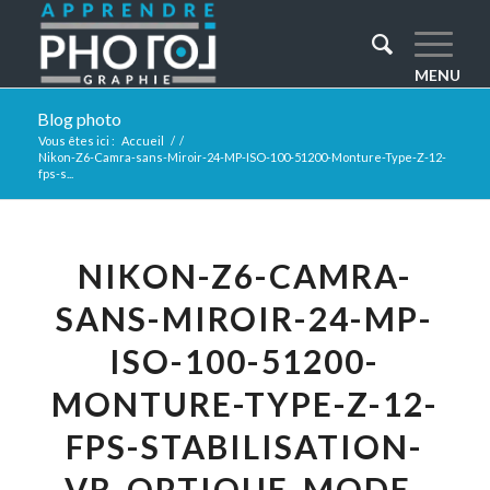
Blog photo
Vous êtes ici :
Accueil
/
/
Nikon-Z6-Camra-sans-Miroir-24-MP-ISO-100-51200-Monture-Type-Z-12-
fps-s...
NIKON-Z6-CAMRA-
SANS-MIROIR-24-MP-
ISO-100-51200-
MONTURE-TYPE-Z-12-
FPS-STABILISATION-
VR-OPTIQUE-MODE-