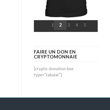
1
2
3
4
5
FAIRE UN DON EN
CRYPTOMONNAIE
[crypto-donation-box
type="tabular"]