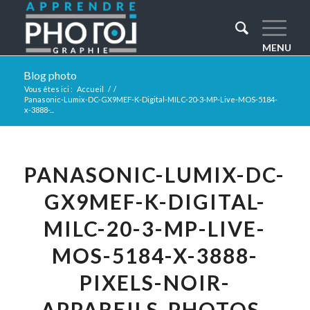
Blog photo
Vous êtes ici :
Accueil
/
/
Panasonic-Lumix-DC-GX9MEF-K-Digital-MILC-20-3-MP-Live-MOS-5184-
x-3888-...
PANASONIC-LUMIX-DC-
GX9MEF-K-DIGITAL-
MILC-20-3-MP-LIVE-
MOS-5184-X-3888-
PIXELS-NOIR-
APPAREILS-PHOTOS-