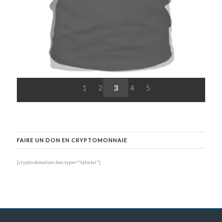
1
2
3
4
5
FAIRE UN DON EN CRYPTOMONNAIE
[crypto-donation-box type="tabular"]