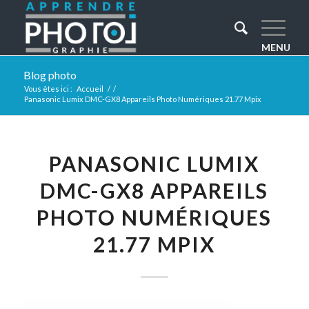
Blog photo
Vous êtes ici :
Accueil
/
/
Panasonic Lumix DMC-GX8 Appareils Photo Numériques 21.77 Mpix
PANASONIC LUMIX
DMC-GX8 APPAREILS
PHOTO NUMÉRIQUES
21.77 MPIX