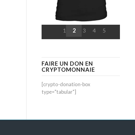
1
2
3
4
5
FAIRE UN DON EN
CRYPTOMONNAIE
[crypto-donation-box
type="tabular"]