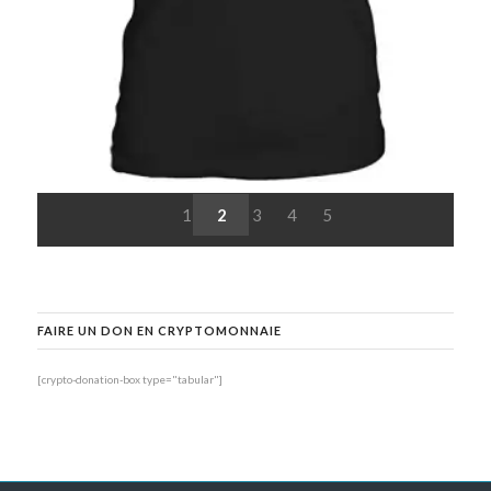
1
2
3
4
5
FAIRE UN DON EN CRYPTOMONNAIE
[crypto-donation-box type="tabular"]