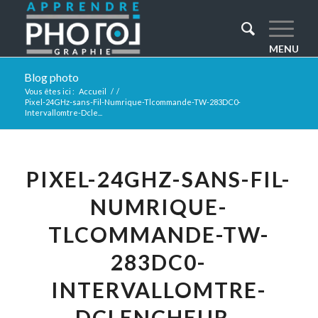
Blog photo
Vous êtes ici :
Accueil
/
/
Pixel-24GHz-sans-Fil-Numrique-Tlcommande-TW-283DC0-
Intervallomtre-Dcle...
PIXEL-24GHZ-SANS-FIL-
NUMRIQUE-
TLCOMMANDE-TW-
283DC0-
INTERVALLOMTRE-
DCLENCHEUR–