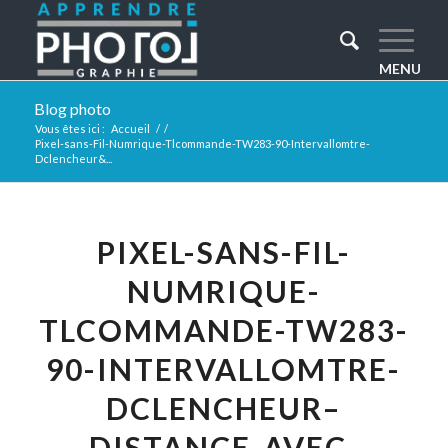
Blog photo
Vous êtes ici :
Accueil
/
/
Pixel-sans-Fil-Numrique-Tlcommande-TW283-90-Intervallomtre-
Dclencheur&...
PIXEL-SANS-FIL-
NUMRIQUE-
TLCOMMANDE-TW283-
90-INTERVALLOMTRE-
DCLENCHEUR–
DISTANCE-AVEC-