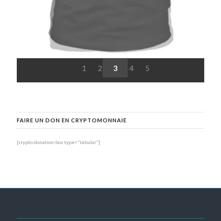
1
2
3
4
5
FAIRE UN DON EN CRYPTOMONNAIE
[crypto-donation-box type="tabular"]