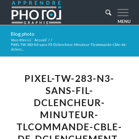
Blog photo
Vous êtes ici :
Accueil
/
/
PIXEL-TW-283-N3-sans-Fil-Dclencheur-Minuteur-Tlcommande-Cble-de-
dclenc...
PIXEL-TW-283-N3-
SANS-FIL-
DCLENCHEUR-
MINUTEUR-
TLCOMMANDE-CBLE-
DE-DCLENCHEMENT-