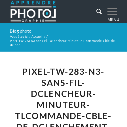
Blog photo
Vous êtes ici :
Accueil
/
/
PIXEL-TW-283-N3-sans-Fil-Dclencheur-Minuteur-Tlcommande-Cble-de-
dclenc...
PIXEL-TW-283-N3-
SANS-FIL-
DCLENCHEUR-
MINUTEUR-
TLCOMMANDE-CBLE-
DE-DCLENCHEMENT-