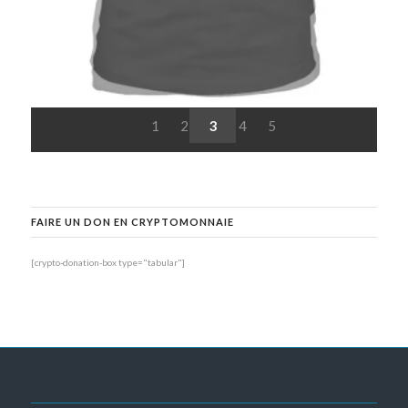
1
2
3
4
5
FAIRE UN DON EN CRYPTOMONNAIE
[crypto-donation-box type="tabular"]