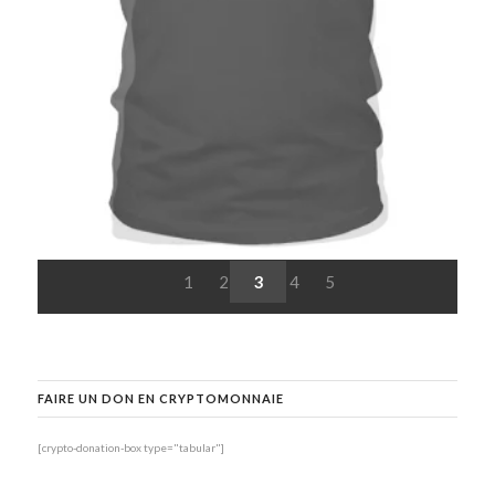
1
2
3
4
5
FAIRE UN DON EN CRYPTOMONNAIE
[crypto-donation-box type="tabular"]