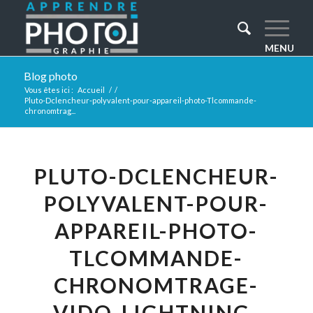
Blog photo
Vous êtes ici :
Accueil
/
/
Pluto-Dclencheur-polyvalent-pour-appareil-photo-Tlcommande-
chronomtrag...
PLUTO-DCLENCHEUR-
POLYVALENT-POUR-
APPAREIL-PHOTO-
TLCOMMANDE-
CHRONOMTRAGE-
VIDO-LIGHTNING-