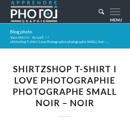
Blog photo
Vous êtes ici :
Accueil
/
/
shirtzshop T-shirt I Love Photographie photographe SMALL Noir – ...
SHIRTZSHOP T-SHIRT I
LOVE PHOTOGRAPHIE
PHOTOGRAPHE SMALL
NOIR – NOIR