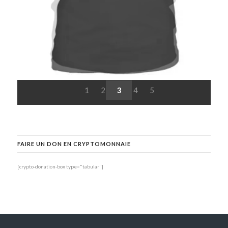
1
2
3
4
5
FAIRE UN DON EN CRYPTOMONNAIE
[crypto-donation-box type="tabular"]