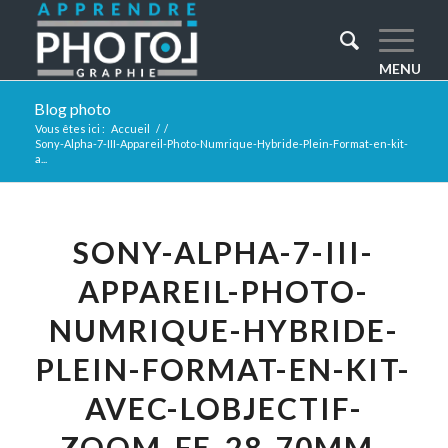
Blog photo
Vous êtes ici :
Accueil
/
/
Sony-Alpha-7-III-Appareil-Photo-Numrique-Hybride-Plein-Format-en-kit-
a...
SONY-ALPHA-7-III-
APPAREIL-PHOTO-
NUMRIQUE-HYBRIDE-
PLEIN-FORMAT-EN-KIT-
AVEC-LOBJECTIF-
ZOOM-FE-28-70MM-